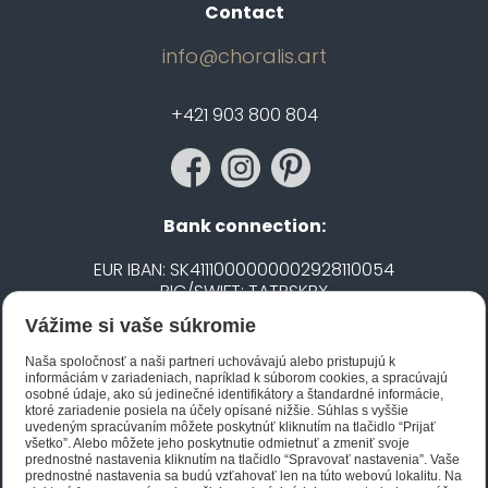
Contact
info@choralis.art
+421 903 800 804
Bank connection:
EUR IBAN: SK4111000000002928110054
BIC/SWIFT: TATRSKBX
Vážime si vaše súkromie
CZK IBAN: CZ5020100000002101752606
BIC/SWIFT: FIOBCZPPXXX
Naša spoločnosť a naši partneri uchovávajú alebo pristupujú k
informáciám v zariadeniach, napríklad k súborom cookies, a spracúvajú
osobné údaje, ako sú jedinečné identifikátory a štandardné informácie,
ktoré zariadenie posiela na účely opísané nižšie. Súhlas s vyššie
Biano STAR
uvedeným spracúvaním môžete poskytnúť kliknutím na tlačidlo “Prijať
všetko”. Alebo môžete jeho poskytnutie odmietnuť a zmeniť svoje
prednostné nastavenia kliknutím na tlačidlo “Spravovať nastavenia”. Vaše
prednostné nastavenia sa budú vzťahovať len na túto webovú lokalitu. Na