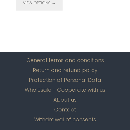
VIEW OPTIONS →
General terms and conditions
Return and refund policy
Protection of Personal Data
Wholesale - Cooperate with us
About us
Contact
Withdrawal of consents