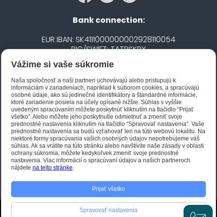
Bank connection:
EUR IBAN: SK4111000000002928110054
BIC/SWIFT: TATRSKBX
Vážime si vaše súkromie
CZK IBAN: CZ5020100000002101752606
BIC/SWIFT: FIOBCZPPXXX
Naša spoločnosť a naši partneri uchovávajú alebo pristupujú k
informáciám v zariadeniach, napríklad k súborom cookies, a spracúvajú
osobné údaje, ako sú jedinečné identifikátory a štandardné informácie,
ktoré zariadenie posiela na účely opísané nižšie. Súhlas s vyššie
Biano STAR
uvedeným spracúvaním môžete poskytnúť kliknutím na tlačidlo “Prijať
všetko”. Alebo môžete jeho poskytnutie odmietnuť a zmeniť svoje
prednostné nastavenia kliknutím na tlačidlo “Spravovať nastavenia”. Vaše
prednostné nastavenia sa budú vzťahovať len na túto webovú lokalitu. Na
niektoré formy spracúvania vašich osobných údajov nepotrebujeme váš
súhlas. Ak sa vrátite na túto stránku alebo navštívite naše zásady v oblasti
ochrany súkromia, môžete kedykoľvek zmeniť svoje prednostné
nastavenia. Viac informácií o spracúvaní údajov a našich partneroch
nájdete
na tejto stránke
.
Prijať všetko
Spravovať nastavenia
He created this e-shop
JFox