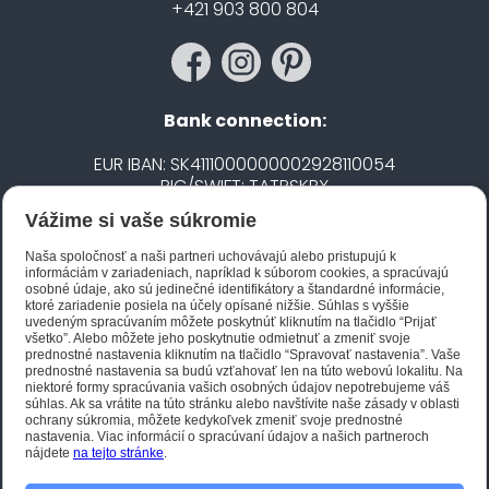
+421 903 800 804
Bank connection:
EUR IBAN: SK4111000000002928110054
BIC/SWIFT: TATRSKBX
Vážime si vaše súkromie
CZK IBAN: CZ5020100000002101752606
BIC/SWIFT: FIOBCZPPXXX
Naša spoločnosť a naši partneri uchovávajú alebo pristupujú k
informáciám v zariadeniach, napríklad k súborom cookies, a spracúvajú
osobné údaje, ako sú jedinečné identifikátory a štandardné informácie,
ktoré zariadenie posiela na účely opísané nižšie. Súhlas s vyššie
Biano STAR
uvedeným spracúvaním môžete poskytnúť kliknutím na tlačidlo “Prijať
všetko”. Alebo môžete jeho poskytnutie odmietnuť a zmeniť svoje
prednostné nastavenia kliknutím na tlačidlo “Spravovať nastavenia”. Vaše
prednostné nastavenia sa budú vzťahovať len na túto webovú lokalitu. Na
niektoré formy spracúvania vašich osobných údajov nepotrebujeme váš
súhlas. Ak sa vrátite na túto stránku alebo navštívite naše zásady v oblasti
ochrany súkromia, môžete kedykoľvek zmeniť svoje prednostné
nastavenia. Viac informácií o spracúvaní údajov a našich partneroch
nájdete
na tejto stránke
.