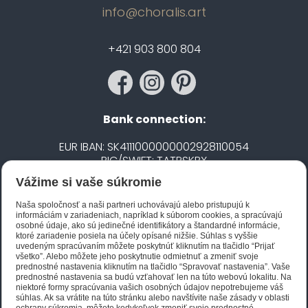
info@choralis.art
+421 903 800 804
Bank connection:
EUR IBAN: SK4111000000002928110054
BIC/SWIFT: TATRSKBX
Vážime si vaše súkromie
CZK IBAN: CZ5020100000002101752606
BIC/SWIFT: FIOBCZPPXXX
Naša spoločnosť a naši partneri uchovávajú alebo pristupujú k
informáciám v zariadeniach, napríklad k súborom cookies, a spracúvajú
osobné údaje, ako sú jedinečné identifikátory a štandardné informácie,
ktoré zariadenie posiela na účely opísané nižšie. Súhlas s vyššie
Biano STAR
uvedeným spracúvaním môžete poskytnúť kliknutím na tlačidlo “Prijať
všetko”. Alebo môžete jeho poskytnutie odmietnuť a zmeniť svoje
prednostné nastavenia kliknutím na tlačidlo “Spravovať nastavenia”. Vaše
prednostné nastavenia sa budú vzťahovať len na túto webovú lokalitu. Na
niektoré formy spracúvania vašich osobných údajov nepotrebujeme váš
súhlas. Ak sa vrátite na túto stránku alebo navštívite naše zásady v oblasti