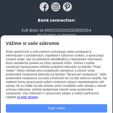
Bank connection:
EUR IBAN: SK4111000000002928110054
BIC/SWIFT: TATRSKBX
Vážime si vaše súkromie
CZK IBAN: CZ5020100000002101752606
BIC/SWIFT: FIOBCZPPXXX
Naša spoločnosť a naši partneri uchovávajú alebo pristupujú k
informáciám v zariadeniach, napríklad k súborom cookies, a spracúvajú
osobné údaje, ako sú jedinečné identifikátory a štandardné informácie,
ktoré zariadenie posiela na účely opísané nižšie. Súhlas s vyššie
Biano STAR
uvedeným spracúvaním môžete poskytnúť kliknutím na tlačidlo “Prijať
všetko”. Alebo môžete jeho poskytnutie odmietnuť a zmeniť svoje
prednostné nastavenia kliknutím na tlačidlo “Spravovať nastavenia”. Vaše
prednostné nastavenia sa budú vzťahovať len na túto webovú lokalitu. Na
niektoré formy spracúvania vašich osobných údajov nepotrebujeme váš
súhlas. Ak sa vrátite na túto stránku alebo navštívite naše zásady v oblasti
ochrany súkromia, môžete kedykoľvek zmeniť svoje prednostné
nastavenia. Viac informácií o spracúvaní údajov a našich partneroch
nájdete
na tejto stránke
.
Prijať všetko