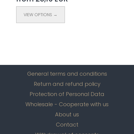
VIEW OPTIONS →
General terms and conditions
Return and refund policy
Protection of Personal Data
Wholesale - Cooperate with us
About us
Contact