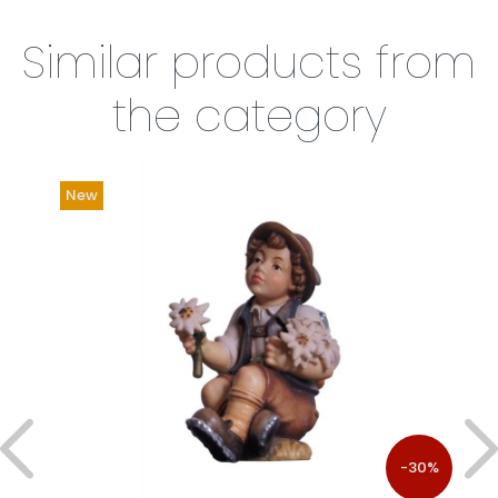
Similar products from
the category
New
%
-30%