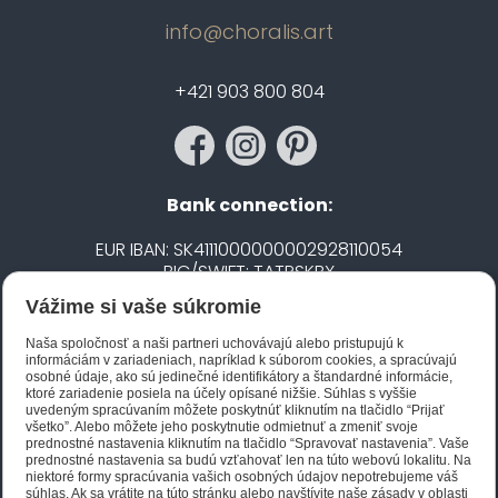
info@choralis.art
+421 903 800 804
Bank connection:
EUR IBAN: SK4111000000002928110054
BIC/SWIFT: TATRSKBX
Vážime si vaše súkromie
CZK IBAN: CZ5020100000002101752606
BIC/SWIFT: FIOBCZPPXXX
Naša spoločnosť a naši partneri uchovávajú alebo pristupujú k
informáciám v zariadeniach, napríklad k súborom cookies, a spracúvajú
osobné údaje, ako sú jedinečné identifikátory a štandardné informácie,
ktoré zariadenie posiela na účely opísané nižšie. Súhlas s vyššie
Biano STAR
uvedeným spracúvaním môžete poskytnúť kliknutím na tlačidlo “Prijať
všetko”. Alebo môžete jeho poskytnutie odmietnuť a zmeniť svoje
prednostné nastavenia kliknutím na tlačidlo “Spravovať nastavenia”. Vaše
prednostné nastavenia sa budú vzťahovať len na túto webovú lokalitu. Na
niektoré formy spracúvania vašich osobných údajov nepotrebujeme váš
súhlas. Ak sa vrátite na túto stránku alebo navštívite naše zásady v oblasti