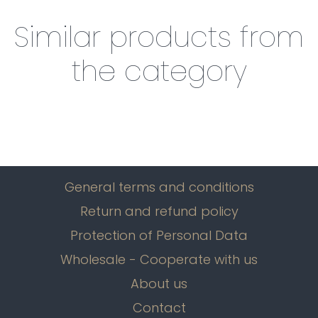
Similar products from
the category
General terms and conditions
Return and refund policy
Protection of Personal Data
Wholesale - Cooperate with us
About us
Contact