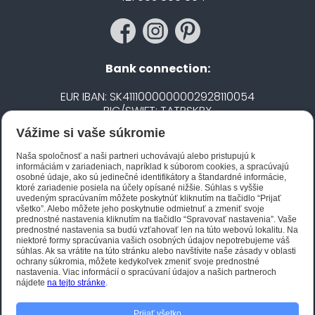
Bank connection:
EUR IBAN: SK4111000000002928110054
BIC/SWIFT: TATRSKBX
Vážime si vaše súkromie
CZK IBAN: CZ5020100000002101752606
BIC/SWIFT: FIOBCZPPXXX
Naša spoločnosť a naši partneri uchovávajú alebo pristupujú k
informáciám v zariadeniach, napríklad k súborom cookies, a spracúvajú
osobné údaje, ako sú jedinečné identifikátory a štandardné informácie,
ktoré zariadenie posiela na účely opísané nižšie. Súhlas s vyššie
Biano STAR
uvedeným spracúvaním môžete poskytnúť kliknutím na tlačidlo “Prijať
všetko”. Alebo môžete jeho poskytnutie odmietnuť a zmeniť svoje
prednostné nastavenia kliknutím na tlačidlo “Spravovať nastavenia”. Vaše
prednostné nastavenia sa budú vzťahovať len na túto webovú lokalitu. Na
niektoré formy spracúvania vašich osobných údajov nepotrebujeme váš
súhlas. Ak sa vrátite na túto stránku alebo navštívite naše zásady v oblasti
ochrany súkromia, môžete kedykoľvek zmeniť svoje prednostné
nastavenia. Viac informácií o spracúvaní údajov a našich partneroch
nájdete
na tejto stránke
.
Prijať všetko