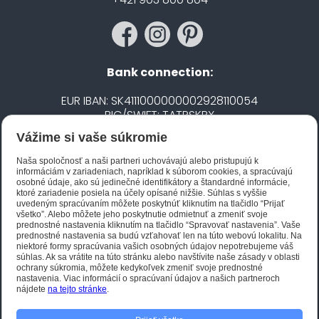
Bank connection:
EUR IBAN: SK4111000000002928110054
BIC/SWIFT: TATRSKBX
Vážime si vaše súkromie
CZK IBAN: CZ5020100000002101752606
BIC/SWIFT: FIOBCZPPXXX
Naša spoločnosť a naši partneri uchovávajú alebo pristupujú k
informáciám v zariadeniach, napríklad k súborom cookies, a spracúvajú
osobné údaje, ako sú jedinečné identifikátory a štandardné informácie,
ktoré zariadenie posiela na účely opísané nižšie. Súhlas s vyššie
Biano STAR
uvedeným spracúvaním môžete poskytnúť kliknutím na tlačidlo “Prijať
všetko”. Alebo môžete jeho poskytnutie odmietnuť a zmeniť svoje
prednostné nastavenia kliknutím na tlačidlo “Spravovať nastavenia”. Vaše
prednostné nastavenia sa budú vzťahovať len na túto webovú lokalitu. Na
niektoré formy spracúvania vašich osobných údajov nepotrebujeme váš
súhlas. Ak sa vrátite na túto stránku alebo navštívite naše zásady v oblasti
ochrany súkromia, môžete kedykoľvek zmeniť svoje prednostné
nastavenia. Viac informácií o spracúvaní údajov a našich partneroch
nájdete
na tejto stránke
.