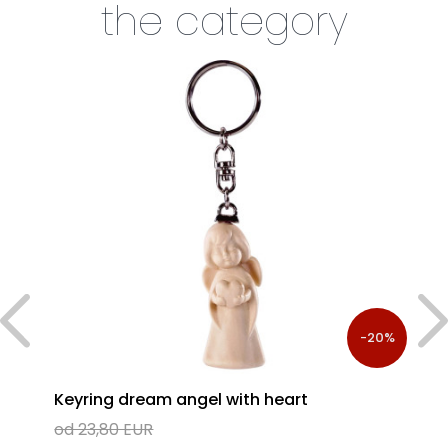
the category
%
-20%
Keyring dream angel with heart
od 23,80 EUR