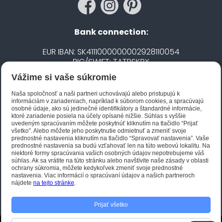
Bank connection:
EUR IBAN: SK4111000000002928110054
BIC/SWIFT: TATRSKBX
Vážime si vaše súkromie
CZK IBAN: CZ5020100000002101752606
BIC/SWIFT: FIOBCZPPXXX
Naša spoločnosť a naši partneri uchovávajú alebo pristupujú k
informáciám v zariadeniach, napríklad k súborom cookies, a spracúvajú
osobné údaje, ako sú jedinečné identifikátory a štandardné informácie,
ktoré zariadenie posiela na účely opísané nižšie. Súhlas s vyššie
Biano STAR
uvedeným spracúvaním môžete poskytnúť kliknutím na tlačidlo “Prijať
všetko”. Alebo môžete jeho poskytnutie odmietnuť a zmeniť svoje
prednostné nastavenia kliknutím na tlačidlo “Spravovať nastavenia”. Vaše
prednostné nastavenia sa budú vzťahovať len na túto webovú lokalitu. Na
niektoré formy spracúvania vašich osobných údajov nepotrebujeme váš
súhlas. Ak sa vrátite na túto stránku alebo navštívite naše zásady v oblasti
ochrany súkromia, môžete kedykoľvek zmeniť svoje prednostné
nastavenia. Viac informácií o spracúvaní údajov a našich partneroch
nájdete
na tejto stránke
.
Prijať všetko