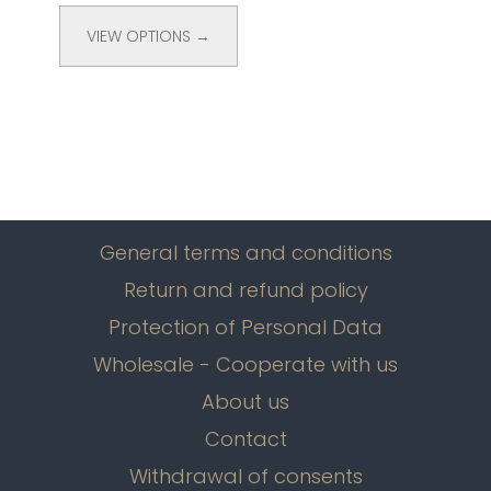
VIEW OPTIONS →
General terms and conditions
Return and refund policy
Protection of Personal Data
Wholesale - Cooperate with us
About us
Contact
Withdrawal of consents