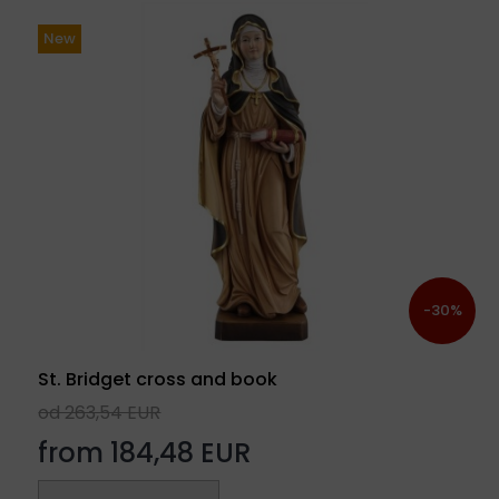
New
-30%
St. Bridget cross and book
od 263,54 EUR
from 184,48 EUR