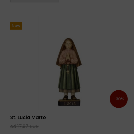
New
-30%
St. Lucia Marto
od 17,97 EUR