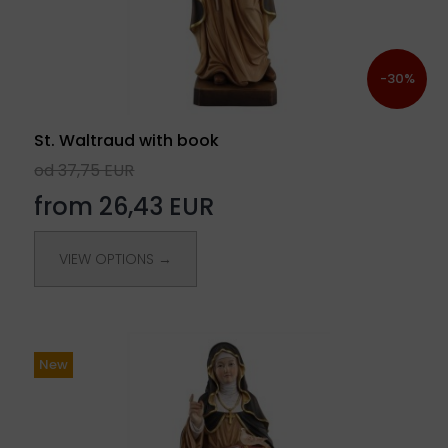
-30%
St. Waltraud with book
od 37,75 EUR
from 26,43 EUR
VIEW OPTIONS →
New