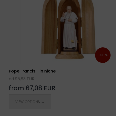
-30%
Pope Francis II in niche
od 95,83 EUR
from 67,08 EUR
VIEW OPTIONS →