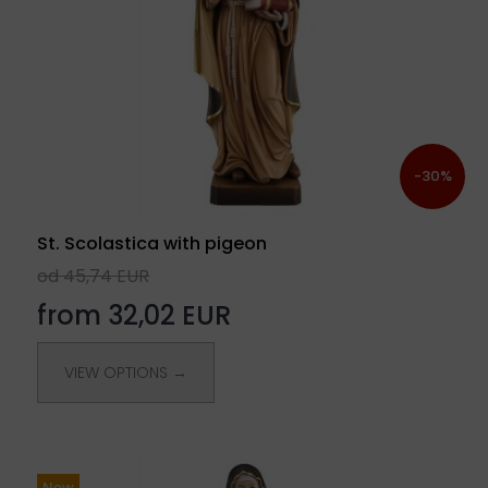
-30%
St. Scolastica with pigeon
od 45,74 EUR
from 32,02 EUR
VIEW OPTIONS →
New