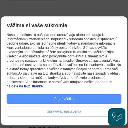
New
Vážime si vaše súkromie
Naša spoločnosť a naši partneri uchovávajú alebo pristupujú k
informáciám v zariadeniach, napríklad k súborom cookies, a spracúvajú
osobné údaje, ako sú jedinečné identifikátory a štandardné informácie,
ktoré zariadenie posiela na účely opísané nižšie. Súhlas s vyššie
uvedeným spracúvaním môžete poskytnúť kliknutím na tlačidlo “Prijať
všetko”. Alebo môžete jeho poskytnutie odmietnuť a zmeniť svoje
prednostné nastavenia kliknutím na tlačidlo “Spravovať nastavenia”. Vaše
prednostné nastavenia sa budú vzťahovať len na túto webovú lokalitu. Na
niektoré formy spracúvania vašich osobných údajov nepotrebujeme váš
súhlas. Ak sa vrátite na túto stránku alebo navštívite naše zásady v oblasti
ochrany súkromia, môžete kedykoľvek zmeniť svoje prednostné
nastavenia. Viac informácií o spracúvaní údajov a našich partneroch
nájdete
na tejto stránke
.
-30%
Prijať všetko
St. Kresentia with pigeon
Spravovať nastavenia
od 45,74 EUR