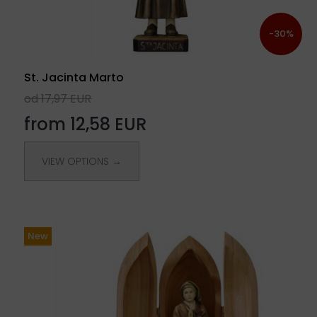
-30%
St. Jacinta Marto
od 17,97 EUR
from 12,58 EUR
VIEW OPTIONS →
New