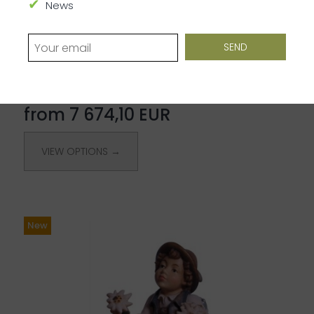
News
-30%
Blessed Zdenka
od 10 963,00 EUR
from 7 674,10 EUR
VIEW OPTIONS →
New