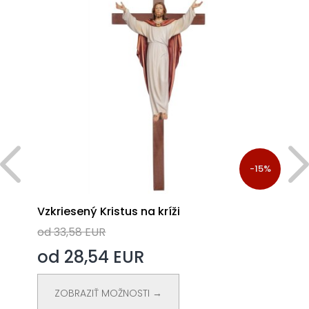
%
-15%
Vzkriesený Kristus na kríži
od 33,58 EUR
od 28,54 EUR
ZOBRAZIŤ MOŽNOSTI →