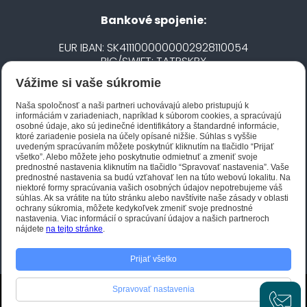
Bankové spojenie:
EUR IBAN: SK4111000000002928110054
BIC/SWIFT: TATRSKBX
Vážime si vaše súkromie
CZK IBAN: CZ5020100000002101752606
BIC/SWIFT: FIOBCZPPXXX
Naša spoločnosť a naši partneri uchovávajú alebo pristupujú k
informáciám v zariadeniach, napríklad k súborom cookies, a spracúvajú
osobné údaje, ako sú jedinečné identifikátory a štandardné informácie,
ktoré zariadenie posiela na účely opísané nižšie. Súhlas s vyššie
Biano STAR
uvedeným spracúvaním môžete poskytnúť kliknutím na tlačidlo “Prijať
všetko”. Alebo môžete jeho poskytnutie odmietnuť a zmeniť svoje
prednostné nastavenia kliknutím na tlačidlo “Spravovať nastavenia”. Vaše
prednostné nastavenia sa budú vzťahovať len na túto webovú lokalitu. Na
niektoré formy spracúvania vašich osobných údajov nepotrebujeme váš
súhlas. Ak sa vrátite na túto stránku alebo navštívite naše zásady v oblasti
ochrany súkromia, môžete kedykoľvek zmeniť svoje prednostné
nastavenia. Viac informácií o spracúvaní údajov a našich partneroch
nájdete
na tejto stránke
.
Prijať všetko
Spravovať nastavenia
Tento eshop vyvoril
JFox