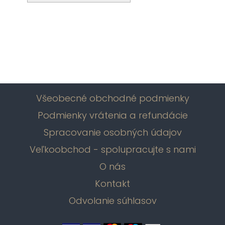
Všeobecné obchodné podmienky
Podmienky vrátenia a refundácie
Spracovanie osobných údajov
Veľkoobchod - spolupracujte s nami
O nás
Kontakt
Odvolanie súhlasov