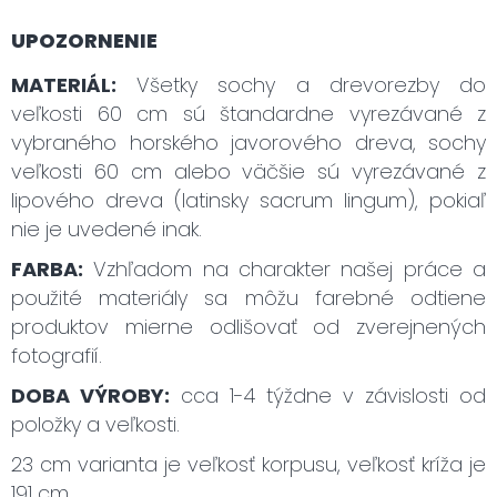
UPOZORNENIE
MATERIÁL:
Všetky sochy a drevorezby do
veľkosti 60 cm sú štandardne vyrezávané z
vybraného horského javorového dreva, sochy
veľkosti 60 cm alebo väčšie sú vyrezávané z
lipového dreva (latinsky sacrum lingum), pokiaľ
nie je uvedené inak.
FARBA:
Vzhľadom na charakter našej práce a
použité materiály sa môžu farebné odtiene
produktov mierne odlišovať od zverejnených
fotografií.
DOBA VÝROBY:
cca 1-4 týždne v závislosti od
položky a veľkosti.
23 cm varianta je veľkosť korpusu, veľkosť kríža je
191 cm.