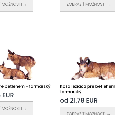
Ť MOŽNOSTI →
ZOBRAZIŤ MOŽNOSTI →
pre betlehem - farmarský
Koza ležiaca pre betlehem
farmarský
8 EUR
od 21,78 EUR
Ť MOŽNOSTI →
ZOBRAZIŤ MOŽNOSTI →