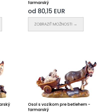
farmarský
od 80,15 EUR
ZOBRAZIŤ MOŽNOSTI →
arský
Osol s vozíkom pre betlehem -
farmarský