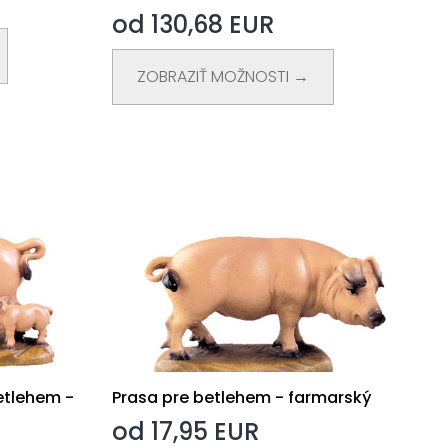
od 130,68 EUR
ZOBRAZIŤ MOŽNOSTI →
etlehem -
Prasa pre betlehem - farmarský
od 17,95 EUR