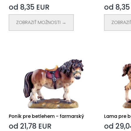
od 8,35 EUR
od 8,35
ZOBRAZIŤ MOŽNOSTI →
ZOBRAZI
Poník pre betlehem - farmarský
Lama pre b
od 21,78 EUR
od 29,0