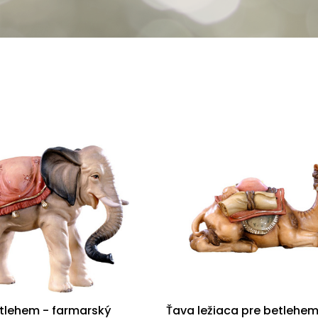
ciách sa dozviete skôr než ostatní!
tráciou získate:
ľavy
kcie
ýpredaje
ovinky
etlehem - farmarský
Ťava ležiaca pre betlehem