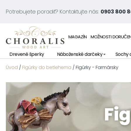
Potrebujete poradiť? Kontaktujte nás:
0903 800 8
MAGAZÍN
MOŽNOSTI DORUČEN
Drevené šperky
Náboženské darčeky
Sochy 
Úvod
/
Figúrky do betlehema
/ Figúrky - Farmársky
Fi
Ne