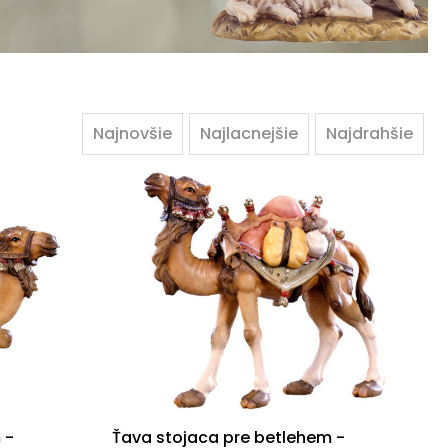
Najnovšie
Najlacnejšie
Najdrahšie
 -
Ťava stojaca pre betlehem -