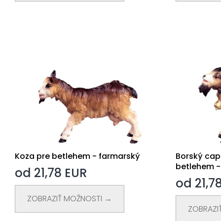
Koza pre betlehem - farmarský
Borský cap
betlehem -
od 21,78 EUR
od 21,7
ZOBRAZIŤ MOŽNOSTI →
ZOBRAZI