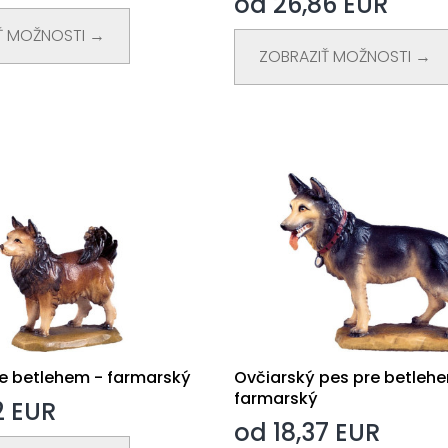
od 26,86 EUR
Ť MOŽNOSTI →
ZOBRAZIŤ MOŽNOSTI →
re betlehem - farmarský
Ovčiarský pes pre betleh
farmarský
2 EUR
od 18,37 EUR