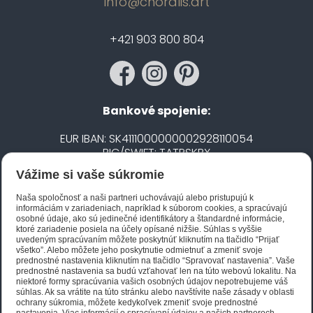
info@choralis.art
+421 903 800 804
Bankové spojenie:
EUR IBAN: SK4111000000002928110054
BIC/SWIFT: TATRSKBX
Vážime si vaše súkromie
CZK IBAN: CZ5020100000002101752606
BIC/SWIFT: FIOBCZPPXXX
Naša spoločnosť a naši partneri uchovávajú alebo pristupujú k
informáciám v zariadeniach, napríklad k súborom cookies, a spracúvajú
osobné údaje, ako sú jedinečné identifikátory a štandardné informácie,
ktoré zariadenie posiela na účely opísané nižšie. Súhlas s vyššie
Biano STAR
uvedeným spracúvaním môžete poskytnúť kliknutím na tlačidlo “Prijať
všetko”. Alebo môžete jeho poskytnutie odmietnuť a zmeniť svoje
prednostné nastavenia kliknutím na tlačidlo “Spravovať nastavenia”. Vaše
prednostné nastavenia sa budú vzťahovať len na túto webovú lokalitu. Na
niektoré formy spracúvania vašich osobných údajov nepotrebujeme váš
súhlas. Ak sa vrátite na túto stránku alebo navštívite naše zásady v oblasti
ochrany súkromia, môžete kedykoľvek zmeniť svoje prednostné