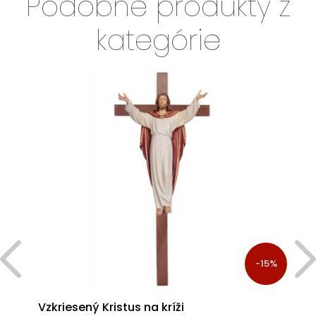
Podobné produkty z
kategórie
%
-15%
Vzkriesený Kristus na kríži