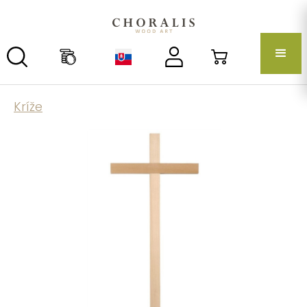
Kríže