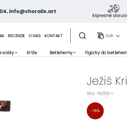
04, info@choralis.art
Expresné doruč
IA
RECENZIE
O NÁS
KONTAKT
EUR
a sošky
Kríže
Betlehemy
Figúrky do betlehe
Ježiš Kr
SKU: 74253-1
-15%