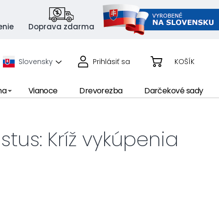
enie
Doprava zdarma
Slovensky
Prihlásiť sa
KOŠÍK
ma
Vianoce
Drevorezba
Darčekové sady
istus: Kríž vykúpenia