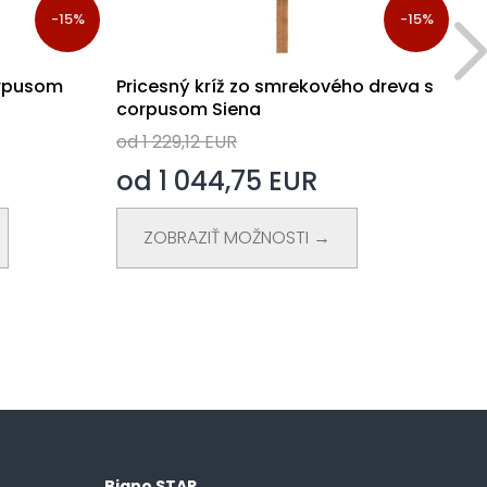
-15%
-15%
orpusom
Pricesný kríž zo smrekového dreva s
Pr
corpusom Siena
od
od 1 229,12 EUR
o
od 1 044,75 EUR
ZOBRAZIŤ MOŽNOSTI →
Biano STAR