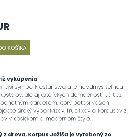
UR
DO KOŠÍKA
Kríž vykúpenia
mnejší symbol kresťanstva a je neodmysliteľnou
kostolov, ale aj katolíckych domácností. Je tiež
odnotným darčekom, ktorý poteší vašich
ájdete široký výber krížov, krucifixov aj korpusov z
lov v klasickom aj modernom štýle.
ý z dreva, Korpus Ježiša je vyrobený zo