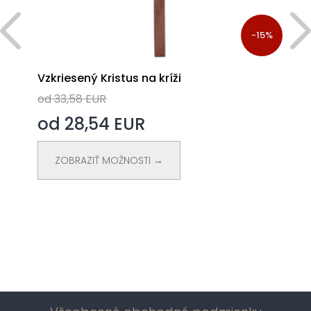
%
-15%
Vzkriesený Kristus na kríži
od 33,58 EUR
od 28,54 EUR
ZOBRAZIŤ MOŽNOSTI →