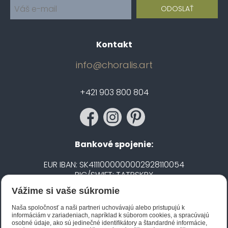
Kontakt
info@choralis.art
+421 903 800 804
Bankové spojenie:
EUR IBAN: SK4111000000002928110054
BIC/SWIFT: TATRSKBX
Vážime si vaše súkromie
CZK IBAN: CZ5020100000002101752606
BIC/SWIFT: FIOBCZPPXXX
Naša spoločnosť a naši partneri uchovávajú alebo pristupujú k
informáciám v zariadeniach, napríklad k súborom cookies, a spracúvajú
osobné údaje, ako sú jedinečné identifikátory a štandardné informácie,