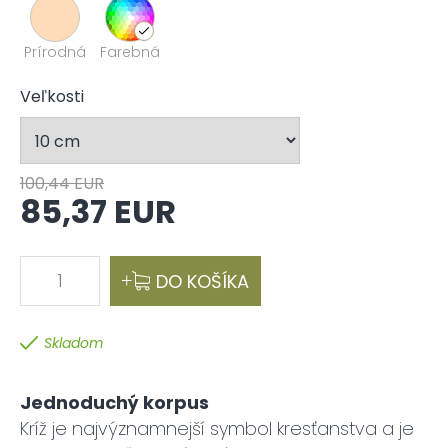
Prírodná
Farebná
Veľkosti
100,44 EUR
85,37 EUR
1
DO KOŠÍKA
Skladom
Jednoduchý korpus
Kríž je najvýznamnejší symbol kresťanstva a je