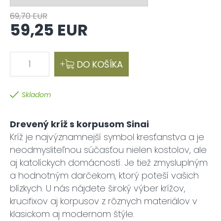
69,70 EUR
59,25 EUR
1
DO KOŠÍKA
Skladom
Drevený kríž s korpusom Sinai
Kríž je najvýznamnejší symbol kresťanstva a je
neodmysliteľnou súčasťou nielen kostolov, ale
aj katolíckych domácností. Je tiež zmysluplným
a hodnotným darčekom, ktorý poteší vašich
blízkych. U nás nájdete široký výber krížov,
krucifixov aj korpusov z rôznych materiálov v
klasickom aj modernom štýle.