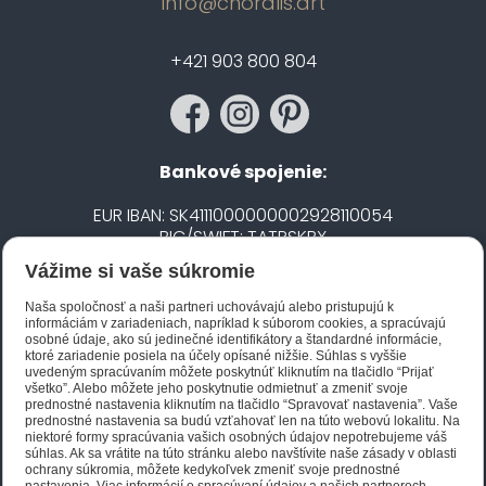
info@choralis.art
+421 903 800 804
Bankové spojenie:
EUR IBAN: SK4111000000002928110054
BIC/SWIFT: TATRSKBX
Vážime si vaše súkromie
CZK IBAN: CZ5020100000002101752606
BIC/SWIFT: FIOBCZPPXXX
Naša spoločnosť a naši partneri uchovávajú alebo pristupujú k
informáciám v zariadeniach, napríklad k súborom cookies, a spracúvajú
osobné údaje, ako sú jedinečné identifikátory a štandardné informácie,
ktoré zariadenie posiela na účely opísané nižšie. Súhlas s vyššie
Biano STAR
uvedeným spracúvaním môžete poskytnúť kliknutím na tlačidlo “Prijať
všetko”. Alebo môžete jeho poskytnutie odmietnuť a zmeniť svoje
prednostné nastavenia kliknutím na tlačidlo “Spravovať nastavenia”. Vaše
prednostné nastavenia sa budú vzťahovať len na túto webovú lokalitu. Na
niektoré formy spracúvania vašich osobných údajov nepotrebujeme váš
súhlas. Ak sa vrátite na túto stránku alebo navštívite naše zásady v oblasti
ochrany súkromia, môžete kedykoľvek zmeniť svoje prednostné