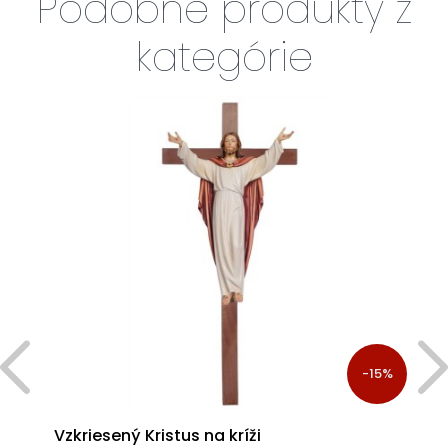
Podobné produkty z
kategórie
%
-15%
Vzkriesený Kristus na kríži