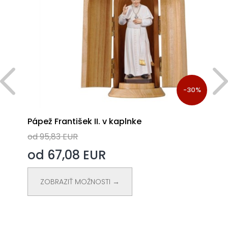
%
-30%
Pápež František II. v kaplnke
od 95,83 EUR
od 67,08 EUR
ZOBRAZIŤ MOŽNOSTI →