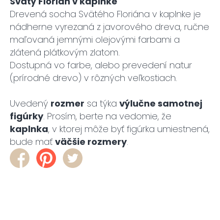
Svätý Florián v kaplnke
Drevená socha Svätého Floriána v kaplnke je
nádherne vyrezaná z javorového dreva, ručne
maľovaná jemnými olejovými farbami a
zlátená plátkovým zlatom.
Dostupná vo farbe, alebo prevedení natur
(prírodné drevo) v rôzných veľkostiach.
Uvedený
rozmer
sa týka
výlučne samotnej
figúrky
. Prosím, berte na vedomie, že
kaplnka
, v ktorej môže byť figúrka umiestnená,
bude mať
väčšie rozmery
.