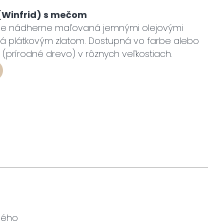
 (Winfrid) s mečom
je nádherne maľovaná jemnými olejovými
ná plátkovým zlatom. Dostupná vo farbe alebo
(prírodné drevo) v rôznych veľkostiach.
ného