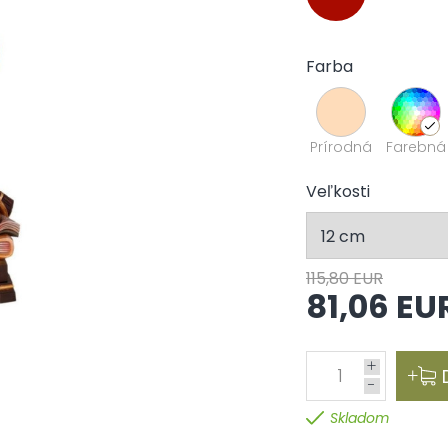
Farba
Prírodná
Farebná
Veľkosti
115,80 EUR
81,06 EU
+
1
-
Skladom