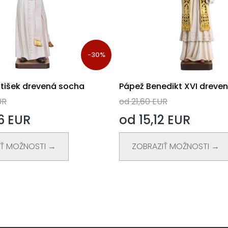
-30%
ntišek drevená socha
Pápež Benedikt XVI dreve
UR
od 21,60 EUR
6 EUR
od 15,12 EUR
IŤ MOŽNOSTI →
ZOBRAZIŤ MOŽNOSTI →