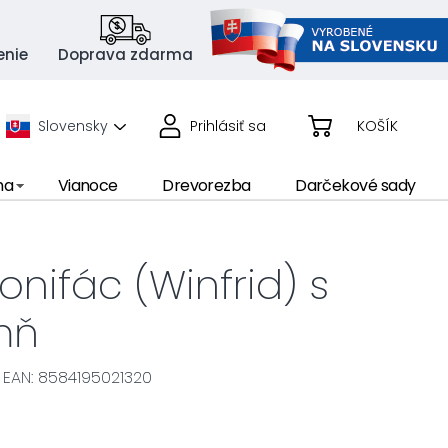
enie
Doprava zdarma
Slovensky
Prihlásiť sa
KOŠÍK
ma
Vianoce
Drevorezba
Darčekové sady
onifác (Winfrid) s
mň
EAN: 8584195021320