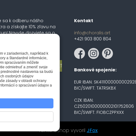
te sa k odberu nášho
Kontakt
tra a získajte 10% zľavu na
kup! Navyše dozviete sa o
info@choralis.art
h novinkách, zľavách a
+421 903 800 804
lnych ponukách medzi
m v zariadeniach, napríklad k
tory a štandardné informácie,
eným spracúvaním môžete
nutie odmietnuť a zmeniť svoje
Bankové spojenie:
e prednostné nastavenia sa budú
šich osobných údajov
naše zásady v oblasti ochrany
EUR IBAN: SK411100000000292
nformácií o spracúvaní údajov a
BIC/SWIFT: TATRSKBX
CZK IBAN:
CZ5020100000002101752606
BIC/SWIFT: FIOBCZPPXXX
Tento eshop vyvoril
JFox