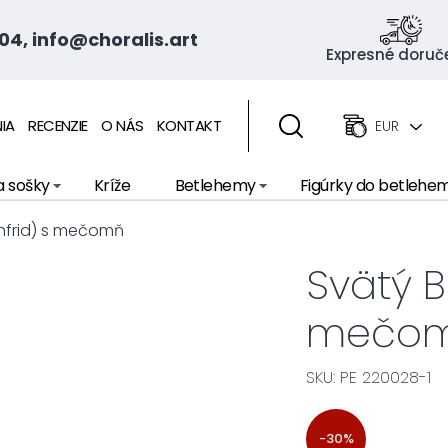
04, info@choralis.art
Expresné doruč
IA
RECENZIE
O NÁS
KONTAKT
EUR
a sošky
Kríže
Betlehemy
Figúrky do betlehe
infrid) s mečomň
Svätý B
mečo
SKU: PE 220028-1
-30%