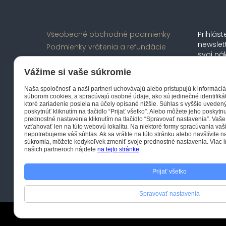
Všeobecné obchodné podmienky
Prihlás
newslet
Podmienky vrátenia a refundácie
svoj ná
Spracovanie osobných údajov
všetkýc
Veľkoobchod - spolupracujte s
Vážime si vaše súkromie
špeciá
nami
prvými.
Naša spoločnosť a naši partneri uchovávajú alebo pristupujú k informáciá
O nás
súborom cookies, a spracúvajú osobné údaje, ako sú jedinečné identifiká
ktoré zariadenie posiela na účely opísané nižšie. Súhlas s vyššie uved
Kontakt
poskytnúť kliknutím na tlačidlo “Prijať všetko”. Alebo môžete jeho poskyt
Odvolanie súhlasov
prednostné nastavenia kliknutím na tlačidlo “Spravovať nastavenia”. Vaš
vzťahovať len na túto webovú lokalitu. Na niektoré formy spracúvania va
nepotrebujeme váš súhlas. Ak sa vrátite na túto stránku alebo navštívite 
súkromia, môžete kedykoľvek zmeniť svoje prednostné nastavenia. Viac i
našich partneroch nájdete
na tejto stránke
.
Prijať všetko
Spravovať nastavenia