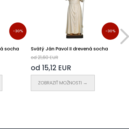
-30%
-30%
ná socha
Svätý Ján Pavol II drevená socha
Sv
od 21,60 EUR
od
od 15,12 EUR
o
ZOBRAZIŤ MOŽNOSTI →