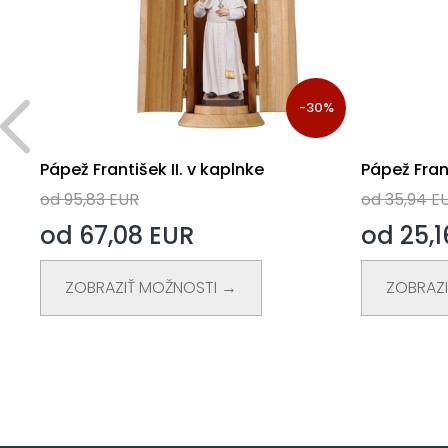
0%
-30%
Pápež František II. v kaplnke
Pápež Fra
od 95,83 EUR
od 35,94 E
od 67,08 EUR
od 25,1
ZOBRAZIŤ MOŽNOSTI →
ZOBRAZ