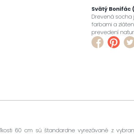
Svätý Bonifác
Drevená socha 
farbami a zláte
prevedení natur 
ľkosti 60 cm sú štandardne vyrezávané z vybra