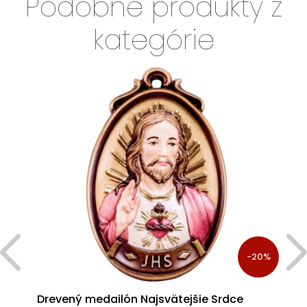
Podobné produkty z
kategórie
%
-20%
Drevený medailón Najsvätejšie Srdce