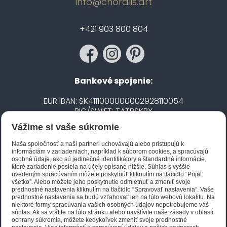
info@choralis.art
+421 903 800 804
Bankové spojenie:
EUR IBAN: SK4111000000002928110054
BIC/SWIFT: TATRSKBX
Vážime si vaše súkromie
CZK IBAN: CZ5020100000002101752606
BIC/SWIFT: FIOBCZPPXXX
Naša spoločnosť a naši partneri uchovávajú alebo pristupujú k
informáciám v zariadeniach, napríklad k súborom cookies, a spracúvajú
osobné údaje, ako sú jedinečné identifikátory a štandardné informácie,
ktoré zariadenie posiela na účely opísané nižšie. Súhlas s vyššie
Biano STAR
uvedeným spracúvaním môžete poskytnúť kliknutím na tlačidlo “Prijať
všetko”. Alebo môžete jeho poskytnutie odmietnuť a zmeniť svoje
prednostné nastavenia kliknutím na tlačidlo “Spravovať nastavenia”. Vaše
prednostné nastavenia sa budú vzťahovať len na túto webovú lokalitu. Na
niektoré formy spracúvania vašich osobných údajov nepotrebujeme váš
súhlas. Ak sa vrátite na túto stránku alebo navštívite naše zásady v oblasti
ochrany súkromia, môžete kedykoľvek zmeniť svoje prednostné