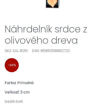
Náhrdelník srdce z
olivového dreva
SKU: SAL 8051
EAN: 8585058862722
-20%
Farba: Prírodná
Veľkosť: 3 cm
24,05 EUR