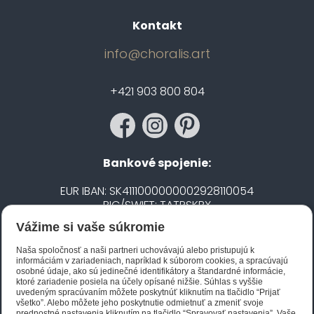
Kontakt
info@choralis.art
+421 903 800 804
Bankové spojenie:
EUR IBAN: SK4111000000002928110054
BIC/SWIFT: TATRSKBX
Vážime si vaše súkromie
CZK IBAN: CZ5020100000002101752606
BIC/SWIFT: FIOBCZPPXXX
Naša spoločnosť a naši partneri uchovávajú alebo pristupujú k
informáciám v zariadeniach, napríklad k súborom cookies, a spracúvajú
osobné údaje, ako sú jedinečné identifikátory a štandardné informácie,
ktoré zariadenie posiela na účely opísané nižšie. Súhlas s vyššie
Biano STAR
uvedeným spracúvaním môžete poskytnúť kliknutím na tlačidlo “Prijať
všetko”. Alebo môžete jeho poskytnutie odmietnuť a zmeniť svoje
prednostné nastavenia kliknutím na tlačidlo “Spravovať nastavenia”. Vaše