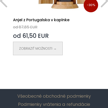
%
-30%
Anjel z Portugalska v kaplnke
od 87,85 EUR
od 61,50 EUR
ZOBRAZIŤ MOŽNOSTI →
Všeobecné obchodné podmienky
Podmienky vrátenia a refundácie