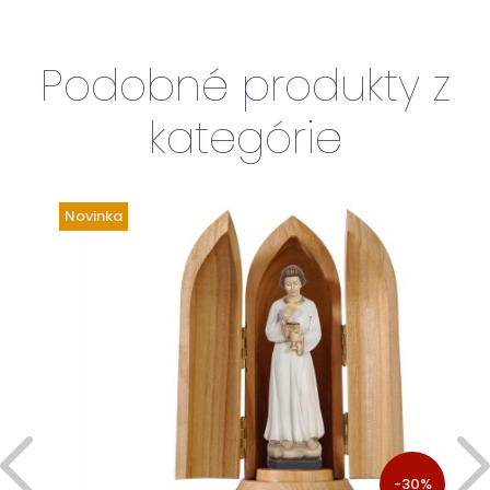
Podobné produkty z
kategórie
Novinka
%
-30%