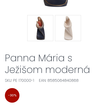
Panna Mária s
Ježišom moderná
SKU: PE 170000-1
EAN: 8585064840868
-30%