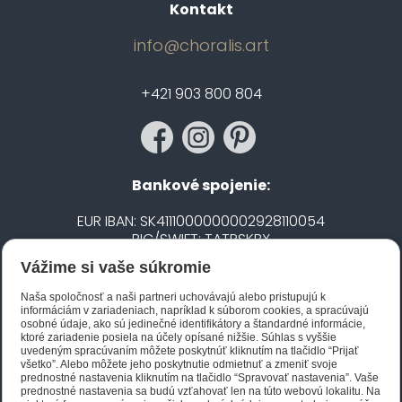
Kontakt
info@choralis.art
+421 903 800 804
Bankové spojenie:
EUR IBAN: SK4111000000002928110054
BIC/SWIFT: TATRSKBX
Vážime si vaše súkromie
CZK IBAN: CZ5020100000002101752606
BIC/SWIFT: FIOBCZPPXXX
Naša spoločnosť a naši partneri uchovávajú alebo pristupujú k
informáciám v zariadeniach, napríklad k súborom cookies, a spracúvajú
osobné údaje, ako sú jedinečné identifikátory a štandardné informácie,
ktoré zariadenie posiela na účely opísané nižšie. Súhlas s vyššie
Biano STAR
uvedeným spracúvaním môžete poskytnúť kliknutím na tlačidlo “Prijať
všetko”. Alebo môžete jeho poskytnutie odmietnuť a zmeniť svoje
prednostné nastavenia kliknutím na tlačidlo “Spravovať nastavenia”. Vaše
prednostné nastavenia sa budú vzťahovať len na túto webovú lokalitu. Na