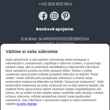
+421 903 800 804
Bankové spojenie:
EUR IBAN: SK4111000000002928110054
BIC/SWIFT: TATRSKBX
Vážime si vaše súkromie
CZK IBAN: CZ5020100000002101752606
BIC/SWIFT: FIOBCZPPXXX
Naša spoločnosť a naši partneri uchovávajú alebo pristupujú k
informáciám v zariadeniach, napríklad k súborom cookies, a spracúvajú
osobné údaje, ako sú jedinečné identifikátory a štandardné informácie,
ktoré zariadenie posiela na účely opísané nižšie. Súhlas s vyššie
Biano STAR
uvedeným spracúvaním môžete poskytnúť kliknutím na tlačidlo “Prijať
všetko”. Alebo môžete jeho poskytnutie odmietnuť a zmeniť svoje
prednostné nastavenia kliknutím na tlačidlo “Spravovať nastavenia”. Vaše
prednostné nastavenia sa budú vzťahovať len na túto webovú lokalitu. Na
niektoré formy spracúvania vašich osobných údajov nepotrebujeme váš
súhlas. Ak sa vrátite na túto stránku alebo navštívite naše zásady v oblasti
ochrany súkromia, môžete kedykoľvek zmeniť svoje prednostné
nastavenia. Viac informácií o spracúvaní údajov a našich partneroch
nájdete
na tejto stránke
.