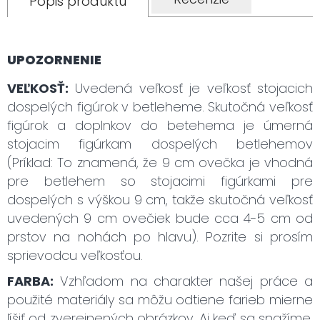
Popis produktu
UPOZORNENIE
VEĽKOSŤ:
Uvedená veľkosť je veľkosť stojacich
dospelých figúrok v betleheme. Skutočná veľkosť
figúrok a doplnkov do betehema je úmerná
stojacim figúrkam dospelých betlehemov
(Príklad: To znamená, že 9 cm ovečka je vhodná
pre betlehem so stojacimi figúrkami pre
dospelých s výškou 9 cm, takže skutočná veľkosť
uvedených 9 cm ovečiek bude cca 4-5 cm od
prstov na nohách po hlavu). Pozrite si prosím
sprievodcu veľkosťou.
FARBA:
Vzhľadom na charakter našej práce a
použité materiály sa môžu odtiene farieb mierne
líšiť od zverejnených obrázkov. Aj keď sa snažíme,