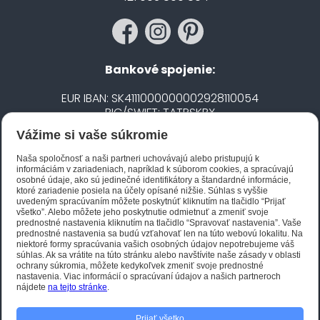
Bankové spojenie:
EUR IBAN: SK4111000000002928110054
BIC/SWIFT: TATRSKBX
Vážime si vaše súkromie
CZK IBAN: CZ5020100000002101752606
BIC/SWIFT: FIOBCZPPXXX
Naša spoločnosť a naši partneri uchovávajú alebo pristupujú k
informáciám v zariadeniach, napríklad k súborom cookies, a spracúvajú
osobné údaje, ako sú jedinečné identifikátory a štandardné informácie,
ktoré zariadenie posiela na účely opísané nižšie. Súhlas s vyššie
Biano STAR
uvedeným spracúvaním môžete poskytnúť kliknutím na tlačidlo “Prijať
všetko”. Alebo môžete jeho poskytnutie odmietnuť a zmeniť svoje
prednostné nastavenia kliknutím na tlačidlo “Spravovať nastavenia”. Vaše
prednostné nastavenia sa budú vzťahovať len na túto webovú lokalitu. Na
niektoré formy spracúvania vašich osobných údajov nepotrebujeme váš
súhlas. Ak sa vrátite na túto stránku alebo navštívite naše zásady v oblasti
ochrany súkromia, môžete kedykoľvek zmeniť svoje prednostné
nastavenia. Viac informácií o spracúvaní údajov a našich partneroch
nájdete
na tejto stránke
.
Prijať všetko