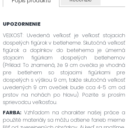
Popis produktu
UPOZORNENIE
VEĽKOSŤ: Uvedená veľkosť je veľkosť stojacich
dospelých figúrok v betleheme. Skutočná veľkosť
figúrok a doplnkov do betehema je úmerná
stojacim figúrkam dospelých betlehemov
(Príklad: To znamená, že 9 cm ovečka je vhodná
pre betlehem so stojacimi figúrkami pre
dospelých s výškou 9 cm, takže skutočná veľkosť
uvedených 9 cm ovečiek bude cca 4-5 cm od
prstov na nohách po hlavu). Pozrite si prosím
sprievodcu veľkosťou.
FARBA:
Vzhľadom na charakter našej práce a
použité materiály sa môžu odtiene farieb mierne
líšiť od zverejnených obrázkov. Aj keď sa snažíme,