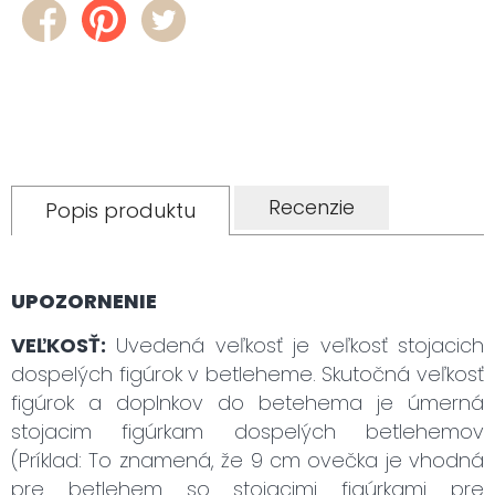
Recenzie
Popis produktu
UPOZORNENIE
VEĽKOSŤ:
Uvedená veľkosť je veľkosť stojacich
dospelých figúrok v betleheme. Skutočná veľkosť
figúrok a doplnkov do betehema je úmerná
stojacim figúrkam dospelých betlehemov
(Príklad: To znamená, že 9 cm ovečka je vhodná
pre betlehem so stojacimi figúrkami pre