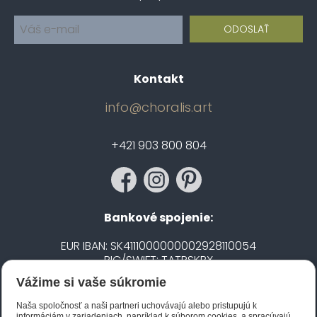
Kontakt
info@choralis.art
+421 903 800 804
Bankové spojenie:
EUR IBAN: SK4111000000002928110054
BIC/SWIFT: TATRSKBX
Vážime si vaše súkromie
CZK IBAN: CZ5020100000002101752606
BIC/SWIFT: FIOBCZPPXXX
Naša spoločnosť a naši partneri uchovávajú alebo pristupujú k
informáciám v zariadeniach, napríklad k súborom cookies, a spracúvajú