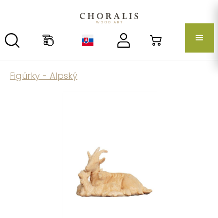
Figúrky - Alpský